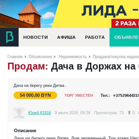
НОВОСТИ
АФИША
РАБОТА
ОБЪЯВЛЕ
Главная
Объявления
Недвижимость
Продажа/покупка недви
Продам:
Дача в Доржах на 
Дача на берегу реки Дитва .
54 000,00
BYN
Тел.:
+3752964431
ТОРГ УМЕСТЕН
Юрий #1916
9 июля 2026, 09:38
Просмотров: 73
0
Описание
Дача на берегу реки Дитва .Дом деревянный .Три этажа.Шест