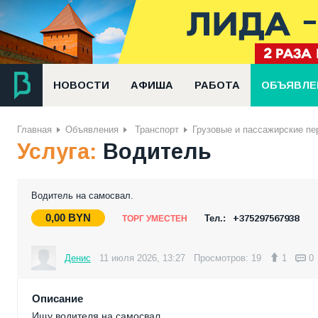
НОВОСТИ
АФИША
РАБОТА
ОБЪЯВЛЕ
Главная
Объявления
Транспорт
Грузовые и пассажирские пе
Услуга:
Водитель
Водитель на самосвал.
0,00
BYN
Тел.:
+375297567938
ТОРГ УМЕСТЕН
Денис
11 июля 2026, 13:27
Просмотров: 19
1
0
Описание
Ищу водителя на самосвал.