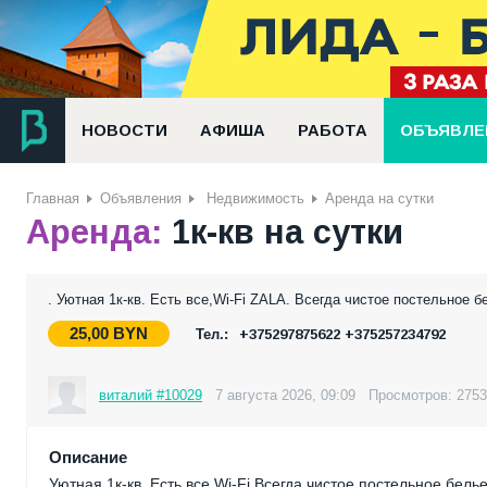
НОВОСТИ
АФИША
РАБОТА
ОБЪЯВЛЕ
Главная
Объявления
Недвижимость
Аренда на сутки
Аренда:
1к-кв на сутки
. Уютная 1к-кв. Есть все,Wi-Fi ZALA. Всегда чистое постельное
25,00
BYN
Тел.:
+375297875622 +375257234792
виталий #10029
7 августа 2026, 09:09
Просмотров: 2753
Описание
Уютная 1к-кв. Есть все,Wi-Fi Всегда чистое постельное бе