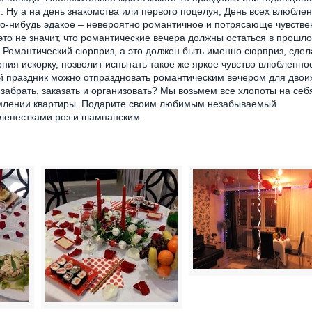
 Ну а на день знакомства или первого поцелуя, День всех влюбле
то-нибудь эдакое – невероятно романтичное и потрясающе чувстве
то не значит, что романтические вечера должны остаться в прошло
т. Романтический сюрприз, а это должен быть именно сюрприз, сдел
ения искорку, позволит испытать такое же яркое чувство влюбленнос
 праздник можно отпраздновать романтическим вечером для двоих
 забрать, заказать и организовать? Мы возьмем все хлопоты на себ
млении квартиры. Подарите своим любимым незабываемый
 лепестками роз и шампанским.