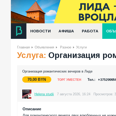
НОВОСТИ
АФИША
РАБОТА
ОБЪ
Главная
Объявления
Разное
Услуги
Услуга:
Организация ром
Организация романтических вечеров в Лиде
70,00
BYN
Тел.:
+37529995
ТОРГ УМЕСТЕН
Helena studii
7 августа 2026, 16:24
Просмотров: 
Описание
Для романтического вечера двух влюбленных не нужно