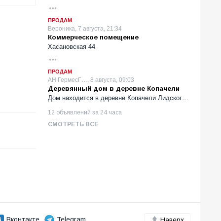
ПРОДАМ
Вероника, 7 августа, 21:34
Коммерческое помещение
Хасановская 44
ПРОДАМ
АН ГермесГ…, 8 августа, 09:03
Деревянный дом в деревне Копачели
Дом находится в деревне Копачели Лидског…
12 объявлений за 24 часа
СМОТРЕТЬ ВСЕ
Вконтакте
Telegram
Наверх