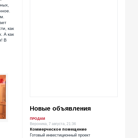
нных,
нное.
м.
ает
ти, как
. А как
я! В
Новые объявления
ПРОДАМ
Вероника, 7 августа, 21:36
Коммерческое помещение
Готовый инвестиционный проект