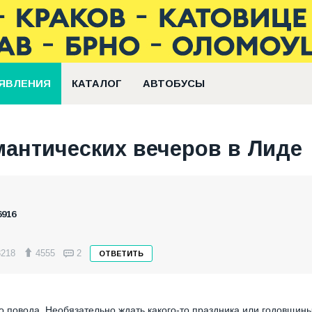
ЯВЛЕНИЯ
КАТАЛОГ
АВТОБУСЫ
антических вечеров в Лиде
6916
3218
4555
2
ОТВЕТИТЬ
 повода. Необязательно ждать какого-то праздника или годовщины