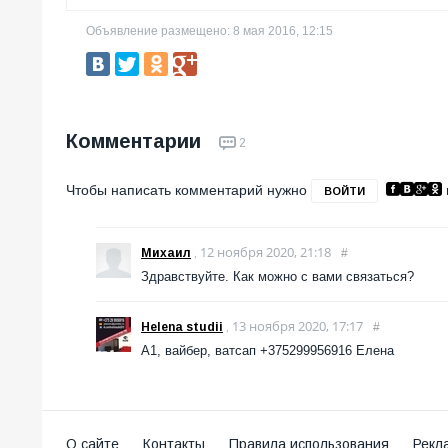
Объявление размещено: 8 мая 2016, 12:15
Комментарии
2
Чтобы написать комментарий нужно
ВОЙТИ
12 ноября 2020, 21:18
Михаил
,
#
Здравствуйте. Как можно с вами связаться?
13 ноября 2020, 17:17
Helena studii
,
#
А1, вайбер, ватсап +375299956916 Елена
О сайте
Контакты
Правила использования
Рекл