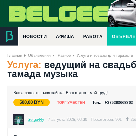
НОВОСТИ
АФИША
РАБОТА
ОБЪЯВЛЕ
Главная
Объявления
Разное
Услуги и товары для торжеств
Услуга:
ведущий на свадьб
тамада музыка
Ваша радость - моя забота! Ваш отдых - мой труд!
500,00
BYN
Тел.:
+375293668762
ТОРГ УМЕСТЕН
Serge44y
7 августа 2026, 08:30
Просмотров: 901
26