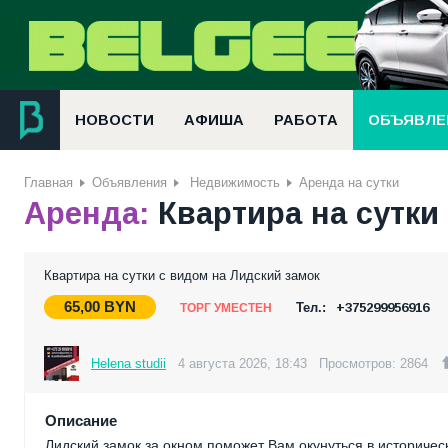
НОВОСТИ
АФИША
РАБОТА
ОБЪЯВЛЕ
Главная
Объявления
Недвижимость
Аренда на сутки
Аренда:
Квартира на сутки
Квартира на сутки с видом на Лидский замок
65,00
BYN
Тел.:
+375299956916
ТОРГ УМЕСТЕН
Helena studii
4 августа 2026, 18:43
Просмотров: 2864
Описание
Лидский замок за окном поможет Вам окунуться в историчес