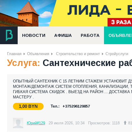
НОВОСТИ
АФИША
РАБОТА
ОБЪЯВЛЕ
Главная
Объявления
Строительство и ремонт
Стройуслуги
Услуга:
Сантехнические р
ОПЫТНЫЙ САНТЕХНИК С 15 ЛЕТНИМ СТАЖЕМ УСТАНОВИТ Д
МОНТАЖ/ДЕМОНТАЖ СИСТЕМ ОТОПЛЕНИЯ, КАНАЛИЗАЦИИ, ТЕ
ГИБКАЯ СИСТЕМА СКИДОК . ВЫЕЗД НА РАЙОН ... ДОСТАВ
МАСТЕРУ .
1,00
BYN
Тел.:
+375296129857
Юрий#129
29 июля 2026, 10:34
Просмотров: 1118
81