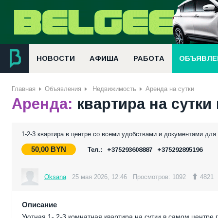
НОВОСТИ
АФИША
РАБОТА
ОБЪЯВЛЕ
Главная
Объявления
Недвижимость
Аренда на сутки
Аренда:
квартира на сутки
1-2-3 квартира в центре со всеми удобствами и документами для 
50,00
BYN
Тел.:
+375293608887
+375292895196
Oksana
25 мая 2026, 12:46
Просмотров: 1092
4821
Описание
Уютная 1- 2-3 комнатная квартира на сутки в самом центре 