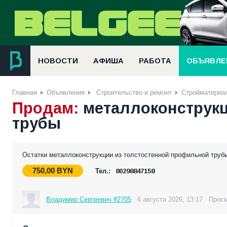
НОВОСТИ
АФИША
РАБОТА
ОБЪЯВЛЕ
Главная
Объявления
Строительство и ремонт
Стройматериа
Продам:
металлоконструкц
трубы
Остатки металлоконструкции из толстостенной профильной труб
750,00
BYN
Тел.:
80298847158
Владимир Сергеевич #2705
6 августа 2026, 13:17
Просм