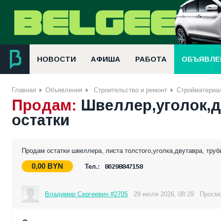
НОВОСТИ
АФИША
РАБОТА
ОБЪЯВЛЕ
Главная
Объявления
Строительство и ремонт
Стройматериа
Продам:
Швеллер,уголок,д
остатки
Продам остатки швеллера, листа толстого,уголка,двутавра, тру
0,00
BYN
Тел.:
80298847158
Владимир Сергеевич #2705
29 июля 2026, 08:29
Просмо