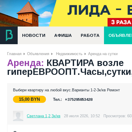
НОВОСТИ
АФИША
РАБОТА
ОБЪЯВЛЕ
Главная
Объявления
Недвижимость
Аренда на сутки
Аренда:
КВАРТИРА возле
гиперЕВРООПТ.Часы,сутки,
Выбери квартиру на любой вкус.Варианты 1-2-3к/кв Ремонт
15,00
BYN
Тел.:
+375295853428
Светлана 1,2,3к/кв
28 июля 2026, 10:52
Просмотров: 60