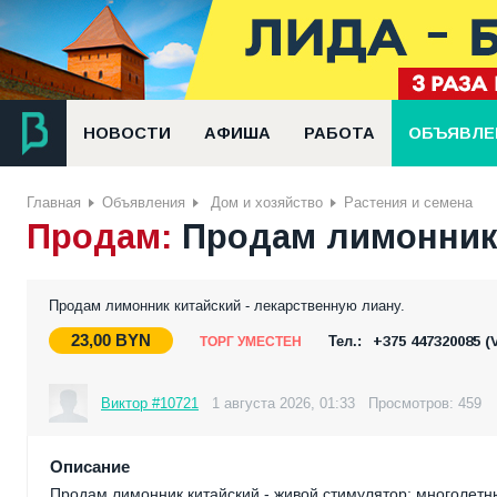
НОВОСТИ
АФИША
РАБОТА
ОБЪЯВЛЕ
Главная
Объявления
Дом и хозяйство
Растения и семена
Продам:
Продам лимонник 
Продам лимонник китайский - лекарственную лиану.
23,00
BYN
Тел.:
+375 447320085 (
ТОРГ УМЕСТЕН
Виктор #10721
1 августа 2026, 01:33
Просмотров: 459
Описание
Продам лимонник китайский - живой стимулятор: многолетн