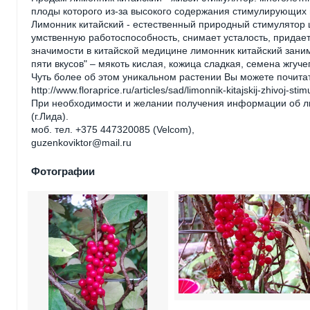
плоды которого из-за высокого содержания стимулирующих
Лимонник китайский - естественный природный стимулятор
умственную работоспособность, снимает усталость, придает
значимости в китайской медицине лимонник китайский зани
пяти вкусов" – мякоть кислая, кожица сладкая, семена жгуче
Чуть более об этом уникальном растении Вы можете почитат
http://www.floraprice.ru/articles/sad/limonnik-kitajskij-zhivoj-stim
При необходимости и желании получения информации об ли
(г.Лида).
моб. тел. +375 447320085 (Velcom),
guzenkoviktor@mail.ru
Фотографии