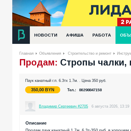
НОВОСТИ
АФИША
РАБОТА
ОБЪ
Главная
Объявления
Строительство и ремонт
Инстру
Продам:
Стропы чалки, 
Паук канатный г.п. 6.3тх 1.7м. . Цена 350 руб.
350,00
BYN
Тел.:
80298847158
Владимир Сергеевич #2705
6 августа 2026, 13:19
Описание
Продам паук канатный 1.7м, 6.3т-350 руб, в хорошем 