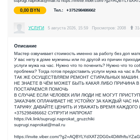
suprugi.naprokat@mail.ru https://invite.viber.com/?g2=AQBY
0,00
BYN
Тел.:
+375298486662
УСЛУГИ
5 августа 2026, 15:59
Просмотров: 2008
31
Описание
Мастер озвучивает стоимость именно за работу без доп мате
У вас нету в доме мужчины или по другой из причин приход
услуги мужа на час. Нужно что то поченить? Нужно что то со
проблема? Тогда готов предоставить услуги мужа на час в Л
ТАК ЖЕ ОСУЩЕСТВЛЯЕМ РЕМОНТ СТИРАЛЬНЫХ МАШИН.
НЕ ЗНАЕТЕ В ЧЁМ МОЖЕТ БЫТЬ КАКАЯ ЛИБО ПРИЧИНА В
ПОСТАРАЕМСЯ ПОМОЧЬ
В СЛУЧАЕ ЕСЛИ ЧЕЛОВЕК ИЛИ ЛЮДИ НЕ МОГУТ ПРИСТУП
ЗАКАЗЧИК ОПЛАЧИВАЕТ НЕ УСТОЙКУ ЗА КАЖДЫЙ ЧАС Н
ТАРИФУ. ДАВАЙТЕ ЦЕНИТЬ И УВАЖАТЬ ВРЕМЯ КАЖДОГО И
+375298486662 СУПРУГИ НАПРОКАТ
https://vk.link/suprugi.naprokat_gruzchiki
suprugi.naprokat@mail.ru
https://invite.viber.com/?g2=AQBYLYdXAT2DG0x4DiMhftu