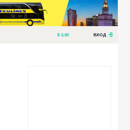
2,93
ВХОД