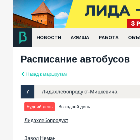
НОВОСТИ
АФИША
РАБОТА
ОБЪ
Расписание автобусов
Назад к маршрутам
7
Лидахлебопродукт-Мицкевича
Будний день
Выходной день
Лидахлебопродукт
Завод Неман