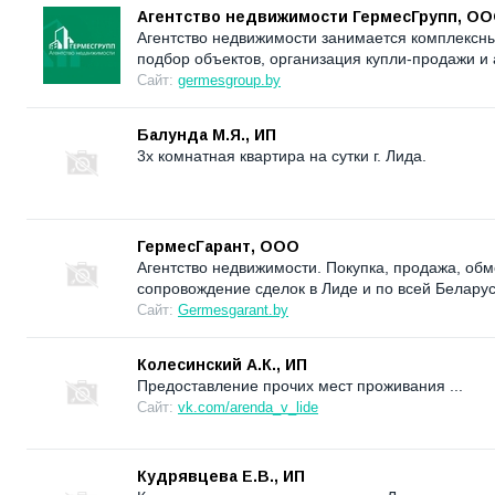
Агентство недвижимости ГермесГрупп, O
Агентство недвижимости занимается комплексн
подбор объектов, организация купли-продажи и 
Сайт:
germesgroup.by
Балунда М.Я., ИП
3х комнатная квартира на сутки г. Лида.
ГермесГарант, ООО
Агентство недвижимости. Покупка, продажа, об
сопровождение сделок в Лиде и по всей Беларус
Сайт:
Germesgarant.by
Колесинский А.К., ИП
Предоставление прочих мест проживания ...
Сайт:
vk.com/arenda_v_lide
Кудрявцева Е.В., ИП