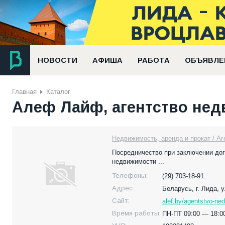
НОВОСТИ
АФИША
РАБОТА
ОБЪЯВЛЕ
Главная
Каталог
Алеф Лайф, агентство не
Недвижимость, аренда и прокат / А
Посредничество при заключении дог
недвижимости ...
Телефоны:
(29) 703-18-91.
Адрес:
Беларусь,
г. Лида, 
Сайт:
alef.by/agentstvo-nedv
Время работы:
ПН-ПТ 09:00 — 18:0