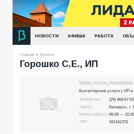
НОВОСТИ
АФИША
РАБОТА
ОБЪ
Главная
Каталог
Горошко С.Е., ИП
Бизнес услуги / Аудиторские 
Бухгалтерские услуги у ИП и
Телефоны:
(29) 968-67-53
Адрес:
Беларусь,
г.
Время работы:
09:00 — 20:00
УНП:
591341370