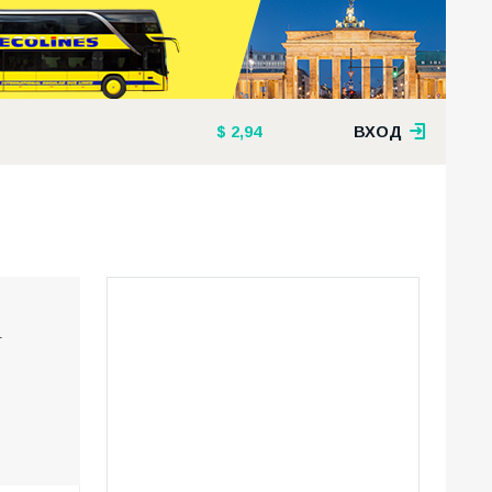
2,94
ВХОД
.