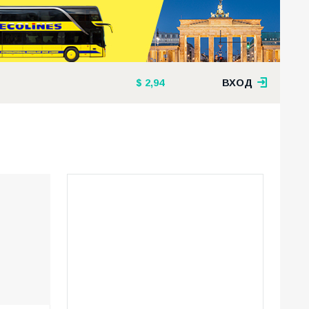
2,94
ВХОД