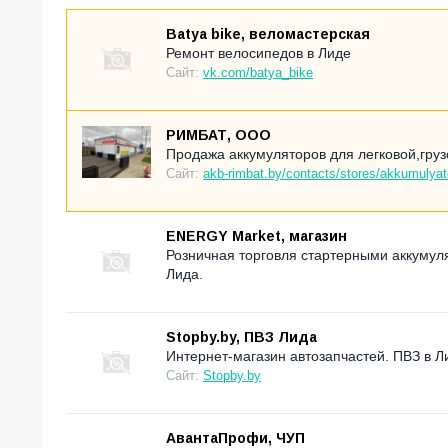
Batya bike, веломастерская
Ремонт велосипедов в Лиде
Сайт:
vk.com/batya_bike
РИМБАТ, ООО
Продажа аккумуляторов для легковой,груз
Сайт:
akb-rimbat.by/contacts/stores/akkumulyat
ENERGY Market, магазин
Розничная торговля стартерными аккумул
Лида.
Stopby.by, ПВЗ Лида
Интернет-магазин автозапчастей. ПВЗ в Л
Сайт:
Stopby.by
АвантаПрофи, ЧУП