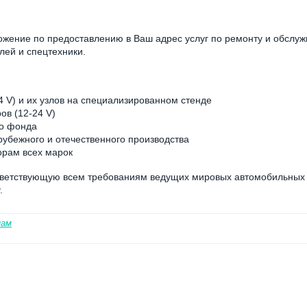
ение по предоставлению в Ваш адрес услуг по ремонту и обслу
лей и спецтехники.
4 V) и их узлов на специализированном стенде
ов (12-24 V)
го фонда
рубежного и отечественного производства
орам всех марок
тветствующую всем требованиям ведущих мировых автомобильных
.
нам