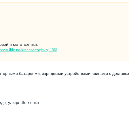
овой и мототехники.
ory-v-lide-na-krasnoarmejskoj-106/
яторными батареями, зарядными устройствами, шинами с доставкой
иде, улица Шевченко.