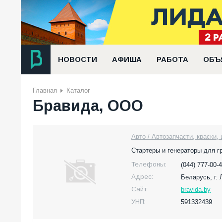
НОВОСТИ
АФИША
РАБОТА
ОБЪ
Главная
Каталог
Бравида, ООО
Авто / Автозапчасти, краски,
Стартеры и генераторы для г
Телефоны:
(044) 777-00-4
Адрес:
Беларусь,
г.
Сайт:
bravida.by
УНП:
591332439