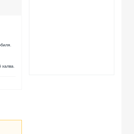
обиля.
й халва.