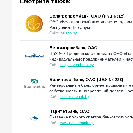
Смотрите также:
Белагропромбанк, ОАО (РКЦ №15)
ОАО «Белагропромбанк» является одним и
Республике Беларусь.
Сайт:
belapb.by
Белгазпромбанк, ОАО
ЦБУ №2 Гродненского филиала ОАО «Белг
индивидуальных предпринимателей и час
Сайт:
belgazprombank.by
Белинвестбанк, ОАО (ЦБУ № 228)
Универсальный банк, ориентированный н
собственности и направлений деятельнос
Сайт:
belinvestbank.by
Паритетбанк, ОАО
Оказание полного спектра банковских услу
Сайт:
www.paritetbank.by