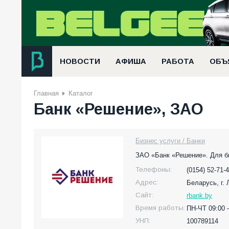
НОВОСТИ
АФИША
РАБОТА
ОБЪ
Главная
Каталог
Банк «Решение», ЗАО
Бизнес услуги / Банки
ЗАО «Банк «Решение». Для би
Телефоны:
(0154) 52-71-4
Адрес:
Беларусь,
г.
Сайт:
rbank.by
Время работы:
ПН-ЧТ 09:00 
УНП:
100789114