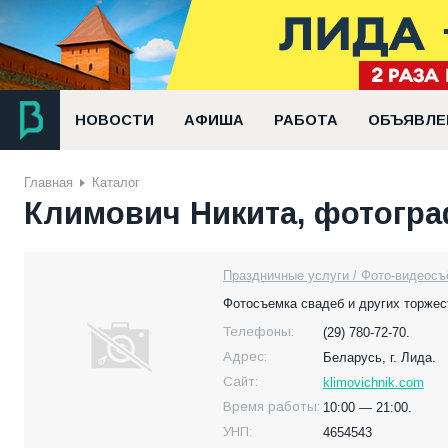
НОВОСТИ
АФИША
РАБОТА
ОБЪЯВЛЕ
Главная
Каталог
Климович Никита, фотогр
Праздничные услуги / Фото-видеосъ
Фотосъемка свадеб и других торжес
Телефоны:
(29) 780-72-70.
Адрес:
Беларусь,
г. Лида.
Сайт:
klimovichnik.com
Время работы:
10:00 — 21:00.
УНП:
4654543