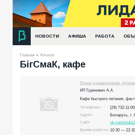
НОВОСТИ
АФИША
РАБОТА
ОБЪ
Главная
Каталог
БiгСмаК, кафе
Отдых и развлечения, путеше
ИП Гуринович А.А.
Кафе быстрого питания, фас
Телефоны:
(29) 732-11-00
Адрес:
Беларусь,
г.
Сайт:
vk.com/club1
Время работы:
10:30 — 22:3