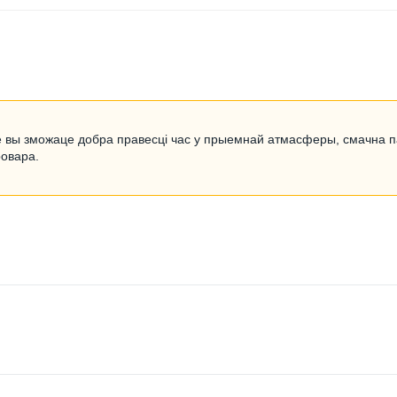
зе вы зможаце добра правесці час у прыемнай атмасферы, смачна па
ровара.