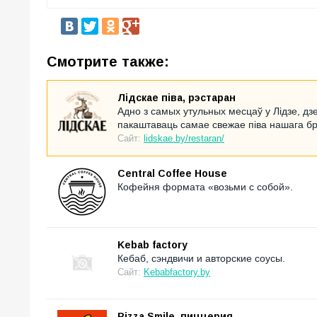
Смотрите также:
Лідскае піва, рэстаран
Адно з самых утульных месцаў у Лідзе, д
пакаштаваць самае свежае піва нашага б
Сайт:
lidskae.by/restaran/
Central Coffee House
Кофейня формата «возьми с собой».
Kebab factory
Кебаб, сэндвичи и авторские соусы.
Сайт:
Kebabfactory.by
Pizza Smile, пиццерия