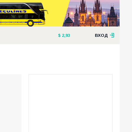
2,93
ВХОД