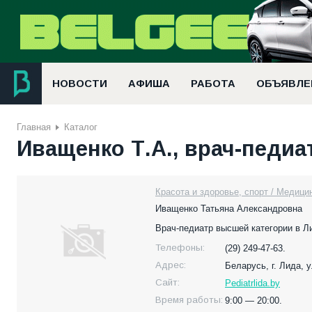
НОВОСТИ
АФИША
РАБОТА
ОБЪЯВЛЕ
Главная
Каталог
Иващенко Т.А., врач-педиа
Красота и здоровье, спорт / Медици
Иващенко Татьяна Александровна
Врач-педиатр высшей категории в Л
Телефоны:
(29) 249-47-63.
Адрес:
Беларусь,
г. Лида, 
Сайт:
Pediatrlida.by
Время работы:
9:00 — 20:00.