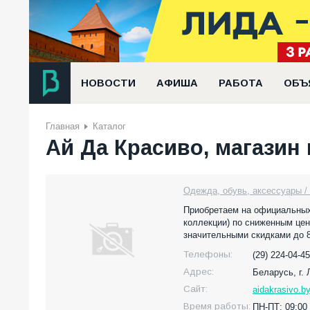
НОВОСТИ
АФИША
РАБОТА
ОБЪ
Главная
Каталог
Ай Да Красиво, магазин
Одежда, обувь, аксессуары /
Приобретаем на официальных
коллекции) по сниженным цен
значительными скидками до 
Телефоны:
(29) 224-04-45
Адрес:
Беларусь,
г.
Сайт:
aidakrasivo.b
Время работы:
ПН-ПТ: 09:00