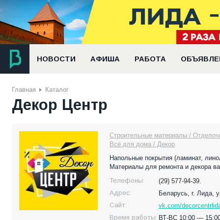
НОВОСТИ
АФИША
РАБОТА
ОБЪЯВЛЕ
Главная
Каталог
Декор Центр
Строительные материалы / Отделоч
Всё для дома / Декор
Напольные покрытия (ламинат, лино
Материалы для ремонта и декора ва
Телефоны:
(29) 577-94-39.
Адрес:
Беларусь,
г. Лида, 
Сайт:
vk.com/decorcentrlid
Время работы:
ВТ-ВС 10:00 — 15:00