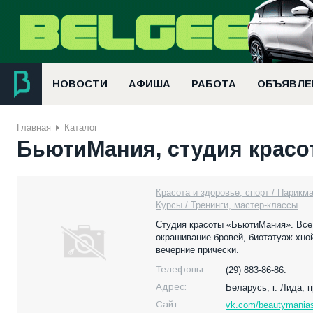
НОВОСТИ
АФИША
РАБОТА
ОБЪЯВЛЕ
Главная
Каталог
БьютиМания, студия красо
Красота и здоровье, спорт / Парикм
Курсы / Тренинги, мастер-классы
Студия красоты «БьютиМания». Все 
окрашивание бровей, биотатуаж хной
вечерние прически.
Телефоны:
(29) 883-86-86.
Адрес:
Беларусь,
г. Лида, 
Сайт:
vk.com/beautymanias