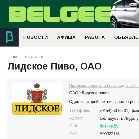
НОВОСТИ
АФИША
РАБОТА
ОБЪЯВЛЕ
Главная
Каталог
Лидское Пиво, ОАО
Промышленность и производство / П
ОАО «Лидское пиво»
Один из старейших пивзаводов респ
Телефоны:
(0154) 53-53-01, фак
Адрес:
Беларусь,
г. Лида, 
Сайт:
lidskoe.by
УНП:
500022116