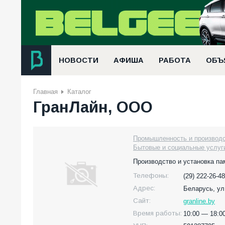
НОВОСТИ
АФИША
РАБОТА
ОБЪ
Главная
Каталог
ГранЛайн, ООО
Промышленность и производс
Бытовые и социальные услуги
Производство и установка па
Телефоны:
(29) 222-26-48
Адрес:
Беларусь,
ул
Сайт:
granline.by
Время работы:
10:00 — 18:00