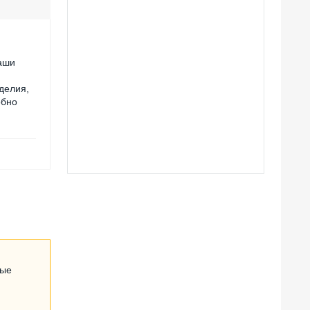
Наши
делия,
обно
ные