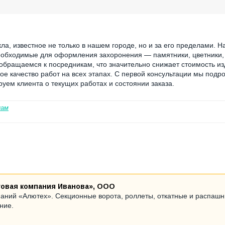
ла, известное не только в нашем городе, но и за его пределами. 
необходимые для оформления захоронения — памятники, цветники,
 обращаемся к посредникам, что значительно снижает стоимость из
ое качество работ на всех этапах. С первой консультации мы подр
уем клиента о текущих работах и состоянии заказа.
нам
говая компания Иванова», ООО
аний «Алютех». Секционные ворота, роллеты, откатные и распаш
ние.