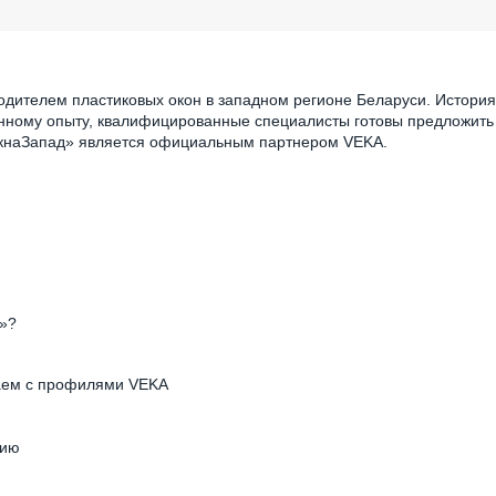
дителем пластиковых окон в западном регионе Беларуси. Иcтория
енному опыту, квалифицированные специалисты готовы предложить
«ОкнаЗапад» является официальным партнером VEKA.
д»?
аем с профилями VEKA
цию