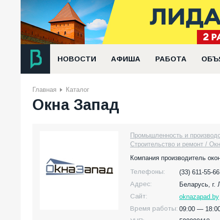
НОВОСТИ
АФИША
РАБОТА
ОБЪ
Главная
Каталог
Окна Запад
Промышленность и производс
Строительство и ремонт / Ок
Компания производитель окон
Телефоны:
(33) 611-55-66
Адрес:
Беларусь,
г.
Сайт:
oknazapad.by
Время работы:
09:00 — 18:00