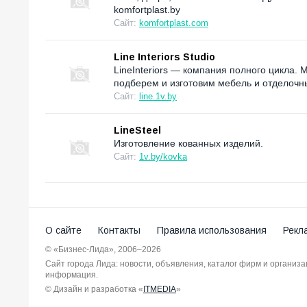
komfortplast.by
Сайт:
komfortplast.com
Line Interiors Studio
LineInteriors — компания полного цикла.
подберем и изготовим мебель и отделоч
Сайт:
line.1v.by
LineSteel
Изготовление кованных изделий.
Сайт:
1v.by/kovka
О сайте
Контакты
Правила использования
Рекл
© «Бизнес-Лида», 2006–2026
Сайт города Лида: новости, объявления, каталог фирм и организ
информация.
© Дизайн и разработка «
ITMEDIA
»