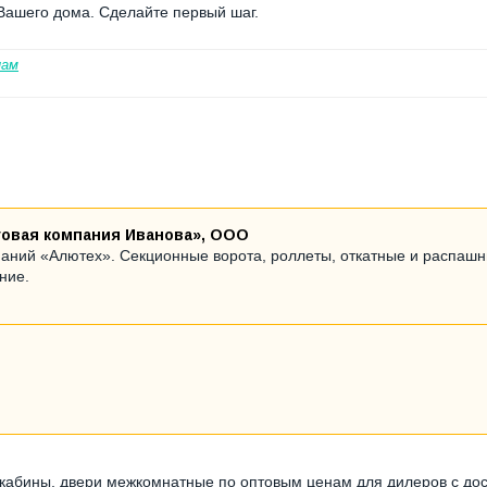
Вашего дома. Сделайте первый шаг.
нам
говая компания Иванова», ООО
аний «Алютех». Секционные ворота, роллеты, откатные и распаш
ние.
 кабины, двери межкомнатные по оптовым ценам для дилеров с дос