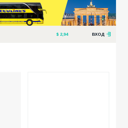
2,94
ВХОД