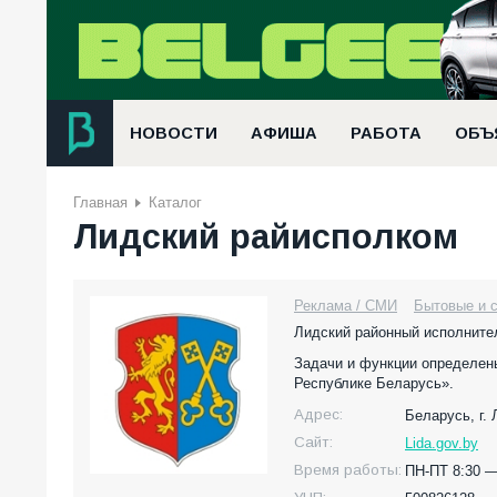
НОВОСТИ
АФИША
РАБОТА
ОБЪ
Главная
Каталог
Лидский райисполком
Реклама / СМИ
Бытовые и с
Лидский районный исполните
Задачи и функции определен
Республике Беларусь».
Адрес:
Беларусь,
г.
Сайт:
Lida.gov.by
Время работы:
ПН-ПТ 8:30 —