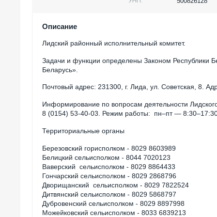
УНП:
500826128
Описание
Лидский районный исполнительный комитет.
Задачи и функции определены Законом Республики Б
Беларусь».
Почтовый адрес: 231300, г. Лида, ул. Советская, 8. Ад
Информирование по вопросам деятельности Лидского 
8 (0154) 53-40-03. Режим работы: пн–пт — 8:30–17:30
Территориальные органы
Березовский горисполком - 8029 8603989
Белицкий сельисполком - 8044 7020123
Ваверский сельисполком - 8029 8864433
Гончарский сельисполком - 8029 2868796
Дворищанский сельисполком - 8029 7822524
Дитвянский сельисполком - 8029 5868797
Дубровенский сельисполком - 8029 8897998
Можейковский сельисполком - 8033 6839213