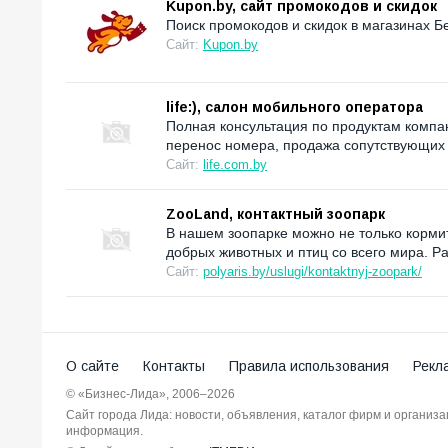
Kupon.by, сайт промокодов и скидок
Поиск промокодов и скидок в магазинах Б
Сайт:
Kupon.by
life:), салон мобильного оператора
Полная консультация по продуктам компан
перенос номера, продажа сопутствующих 
Сайт:
life.com.by
ZooLand, контактный зоопарк
В нашем зоопарке можно не только кормит
добрых животных и птиц со всего мира. Р
Сайт:
polyaris.by/uslugi/kontaktnyj-zoopark/
О сайте
Контакты
Правила использования
Рекл
© «Бизнес-Лида», 2006–2026
Сайт города Лида: новости, объявления, каталог фирм и организ
информация.