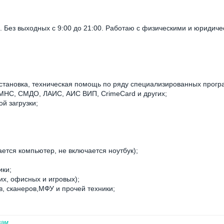
. Без выходных с 9:00 до 21:00. Работаю с физическими и юридич
установка, техническая помощь по ряду специализированных прогр
л МНС, СМДО, ЛАИС, АИС ВИП, CrimeCard и других;
ой загрузки;
ается компьютер, не включается ноутбук);
ики;
х, офисных и игровых);
в, сканеров,МФУ и прочей техники;
нам