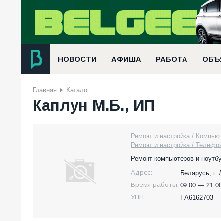
НОВОСТИ
АФИША
РАБОТА
ОБЪ
Главная
Каталог
Каплун М.Б., ИП
Ремонт и настройка / Компью
Ремонт и настройка / Телефо
Ремонт компьютеров и ноутбуко
Адрес:
Беларусь,
г.
Время работы:
09:00 — 21:00
УНП:
НА6162703