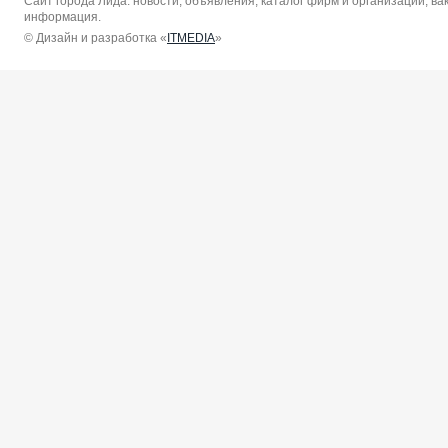
Сайт города Лида: новости, объявления, каталог фирм и организаций, в
информация.
© Дизайн и разработка «
ITMEDIA
»