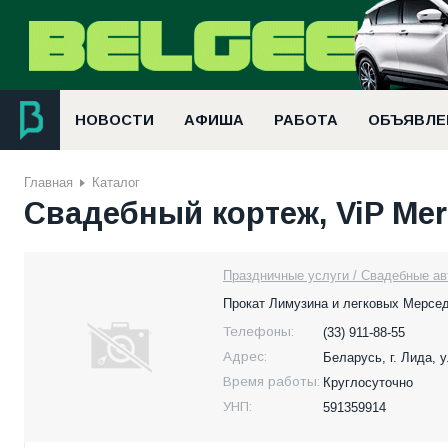
НОВОСТИ
АФИША
РАБОТА
ОБЪЯВЛЕ
Главная
Каталог
Свадебный кортеж, ViP Mer
Праздничные услуги / Свадебные ав
Прокат Лимузина и легковых Мерсед
Телефоны:
(33) 911-88-55
Адрес:
Беларусь,
г. Лида, 
Время работы:
Круглосуточно
УНП:
591359914