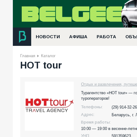
НОВОСТИ
АФИША
РАБОТА
ОБЪ
Главная
Каталог
HOT tour
Отдых и развлечения, путеше
Турагентство «HOT tour» — г
туроператоров!
Телефоны:
(29) 914-32-26
Адрес:
Беларусь,
г.
Время работы:
10:00 — 19:00 в весенне-летн
УНП:
591359623