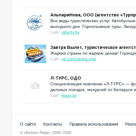
АльпариНова, ООО (агентство «Турп
Все виды туристических услуг. Автобусные
выходного дня. Горнолыжные туры. Экскур
Сайт:
infocity.by
Завтра Вылет, туристическое агентс
Жаркие страны по жарким ценам! Горящие
Сайт:
vk.com/zavtra_vilet
Л-ТУРС, ОДО
Специализация компании «Л-ТУРС» — фор
деловых поездок, экскурсий по Беларуси
Сайт:
ltours.by
О сайте
Контакты
Правила использования
Рекл
© «Бизнес-Лида», 2006–2026