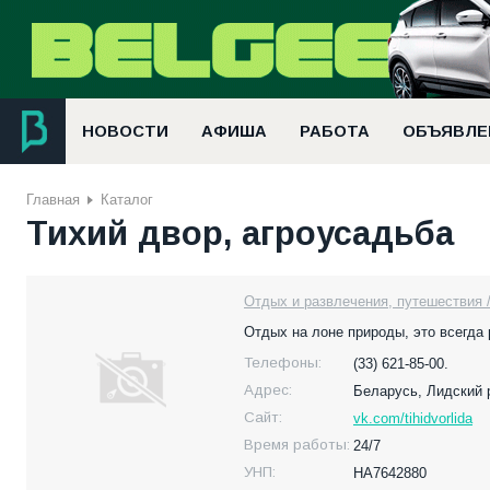
НОВОСТИ
АФИША
РАБОТА
ОБЪЯВЛЕ
Главная
Каталог
Тихий двор, агроусадьба
Отдых и развлечения, путешествия /
Отдых на лоне природы, это всегда
Телефоны:
(33) 621-85-00.
Адрес:
Беларусь,
Лидский 
Сайт:
vk.com/tihidvorlida
Время работы:
24/7
УНП:
НА7642880