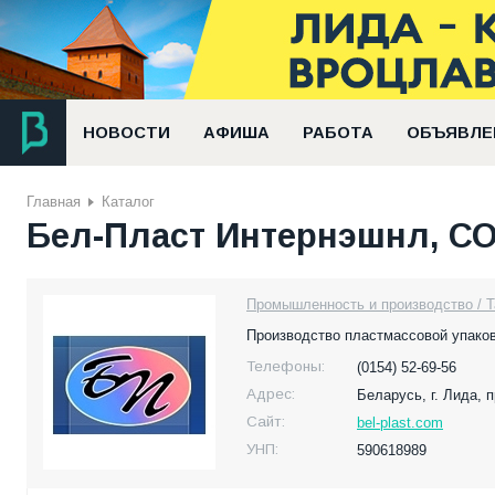
НОВОСТИ
АФИША
РАБОТА
ОБЪЯВЛЕ
Главная
Каталог
Бел-Пласт Интернэшнл, С
Промышленность и производство / Т
Производство пластмассовой упако
Телефоны:
(0154) 52-69-56
Адрес:
Беларусь,
г. Лида, 
Сайт:
bel-plast.com
УНП:
590618989