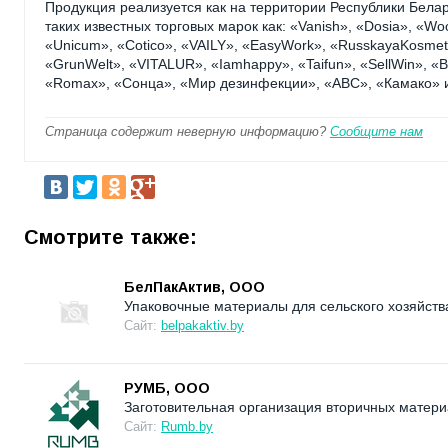
Продукция реализуется как на территории Республики Белару
таких известных торговых марок как: «Vanish», «Dosia», «Wool
«Unicum», «Cotico», «VAILY», «EasyWork», «RusskayaKosm
«GrunWelt», «VITALUR», «Iamhappy», «Taifun», «SellWin», «Bl
«Romax», «Сонца», «Мир дезинфекции», «ABC», «Камако» и
Страница содержит неверную информацию?
Сообщите нам
Смотрите также:
БелПакАктив, ООО
Упаковочные материалы для сельского хозяйств
Сайт:
belpakaktiv.by
РУМБ, ООО
Заготовительная организация вторичных матери
Сайт:
Rumb.by