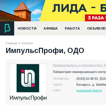
НОВОСТИ
АФИША
РАБОТА
ОБЪЯВЛЕ
Главная
Каталог
ИмпульсПрофи, ОДО
Промышленность и производство / 
Лаборатория неразрушающего контро
Телефоны:
(0154)-52-48-33, (015
Адрес:
Беларусь,
д. Шейба
Сайт:
impulsprofi.deal.by