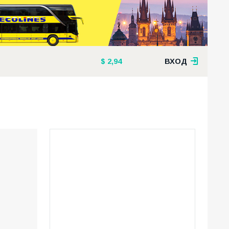
2,94
ВХОД