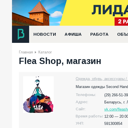
НОВОСТИ
АФИША
РАБОТА
ОБЪ
Главная
Каталог
Flea Shop, магазин
Одежда, обувь, аксессуары / 
Магазин одежды Second Hand
Телефоны:
(29) 266-51-39
Адрес:
Беларусь,
г.
Сайт:
vk.com/fleas
Время работы:
12:00 — 20:00
УНП:
591300854