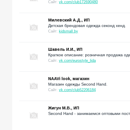
Сайт:
vk.com/club172690480
Милевский А.Д., ИП
Детская брендовая одежда секонд хенд.
Сайт:
kidsmall.by
Шавель И.И., ИП
Краткое описание: розничная продажа од
Сайт:
vk.com/eurostyle_lida
NAAVi look, магазин
Магазин одежды Second Hand.
Сайт:
vk.com/club52206184
Жигун М.В., ИП
Second Hand - занимаемся оптовыми пост