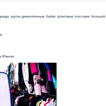
дежды, куртки демисезонные, байки, флисовые толстовки, большой
ы.
ом Южном.