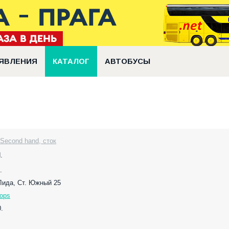
ЯВЛЕНИЯ
КАТАЛОГ
АВТОБУСЫ
Second hand, сток
.
.
 Лида, Ст. Южный 25
hops
.