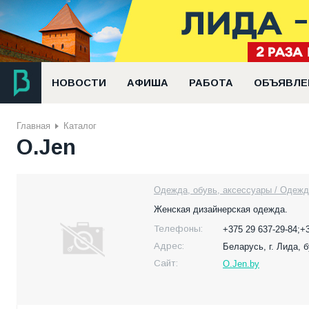
НОВОСТИ
АФИША
РАБОТА
ОБЪЯВЛЕ
Главная
Каталог
O.Jen
Одежда, обувь, аксессуары / Одеж
Женская дизайнерская одежда.
Телефоны:
+375 29 637-29-84;+
Адрес:
Беларусь,
г. Лида, 
Сайт:
O.Jen.by