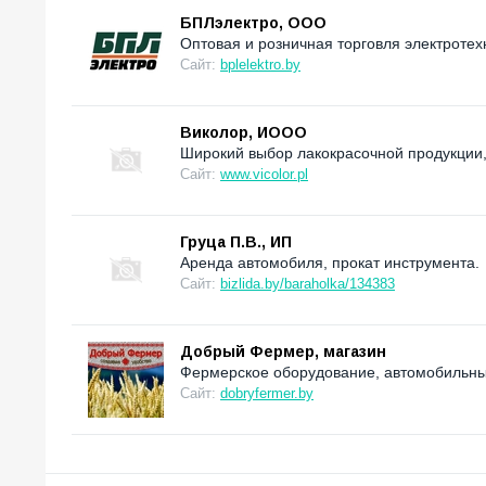
БПЛэлектро, ООО
Оптовая и розничная торговля электротех
Сайт:
bplelektro.by
Виколор, ИООО
Широкий выбор лакокрасочной продукции,
Сайт:
www.vicolor.pl
Груца П.В., ИП
Аренда автомобиля, прокат инструмента.
Сайт:
bizlida.by/baraholka/134383
Добрый Фермер, магазин
Фермерское оборудование, автомобильные
Сайт:
dobryfermer.by