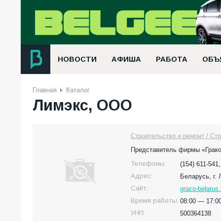
НОВОСТИ
АФИША
РАБОТА
ОБЪ
Главная
Каталог
Лимэкс, ООО
Строительство и ремонт / Ст
Представитель фирмы «Грако
Телефоны:
(154) 611-541,
Адрес:
Беларусь,
г.
Сайт:
graco-belarus
Время работы:
08:00 — 17:00
УНП:
500364138