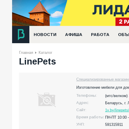
НОВОСТИ
АФИША
РАБОТА
ОБЪ
Главная
Каталог
LinePets
Специализированные магазин
Изготовление мебели для до
Телефоны:
(мтс/велком) 
Адрес:
Беларусь,
г.
Сайт:
1v.by/linepets
Время работы:
ПН-ПТ 10:00 
УНП:
591315911