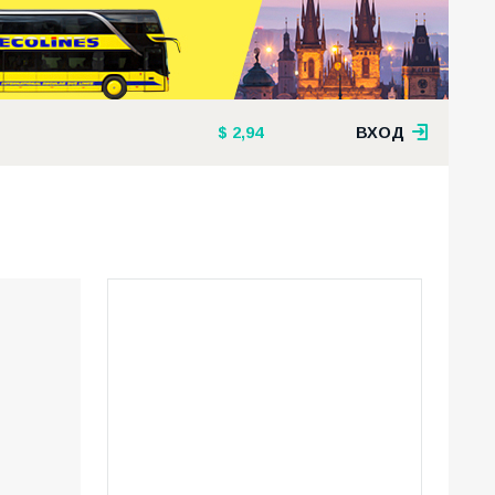
2,94
ВХОД