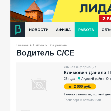
НОВОСТИ
АФИША
РАБОТА
ОБЪ
Главная
Работа
Все резюме
Водитель С/СЕ
Личная информация
Климович Данила 
23 года
Лидский район
Опы
от 2 000 руб.
Полная занятость, полный ден
Транспорт и автомобили