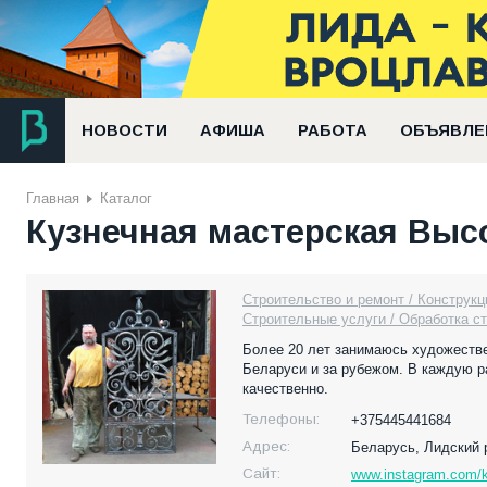
НОВОСТИ
АФИША
РАБОТА
ОБЪЯВЛЕ
Главная
Каталог
Кузнечная мастерская Выс
Строительство и ремонт / Конструкц
Строительные услуги / Обработка с
Более 20 лет занимаюсь художестве
Беларуси и за рубежом. В каждую р
качественно.
Телефоны:
+375445441684
Адрес:
Беларусь,
Лидский 
Сайт:
www.instagram.com/