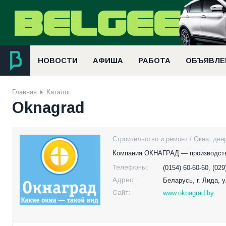
НОВОСТИ
АФИША
РАБОТА
ОБЪЯВЛЕ
Главная
Каталог
Oknagrad
Строительство и ремонт / Окна, две
Компания ОКНАГРАД — производство
Телефоны:
(0154) 60-60-60, (02
Адрес:
Беларусь,
г. Лида, 
Сайт:
www.oknagrad.by