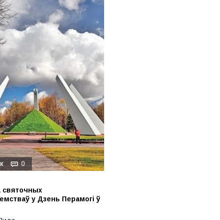
0
К
а святочных
мстваў у Дзень Перамогі ў