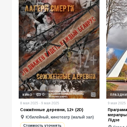
0
КИНО
ПРАЗДНИ
8 мая 2025 - 9 мая 2025
9 мая 2025
Сожжённые деревни, 12+ (2D)
Праграм
мерапрые
Юбилейный, кинотеатр (малый зал)
Лідзе
Стоимость уточнять