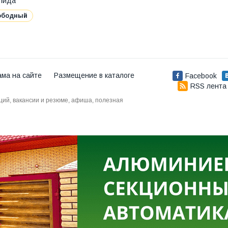
Лида
ободный
ама на сайте
Размещение в каталоге
Facebook
RSS лента
аций, вакансии и резюме, афиша, полезная