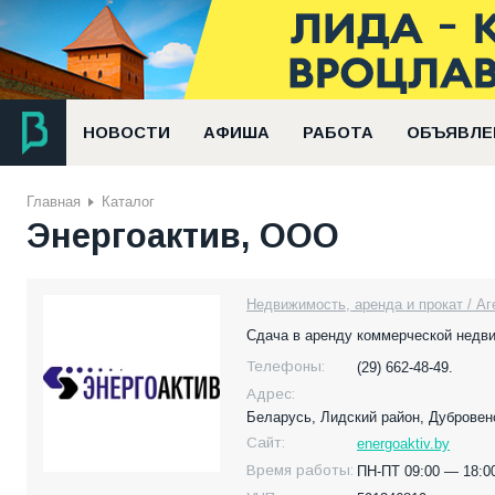
НОВОСТИ
АФИША
РАБОТА
ОБЪЯВЛЕ
Главная
Каталог
Энергоактив, ООО
Недвижимость, аренда и прокат / А
Сдача в аренду коммерческой недв
Телефоны:
(29) 662-48-49.
Адрес:
Беларусь,
Лидский район, Дубровенс
Сайт:
energoaktiv.by
Время работы:
ПН-ПТ 09:00 — 18:0