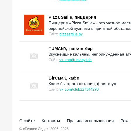
Pizza Smile, пиццерия
Пиццерия «Pizza Smile» - это уютное мес
европейской кухнями в приятной обстанов
Сайт:
pizzasmile.by
TUMANY, кальян-бар
Вкуснейшие кальяны, непринужденная атм
Сайт:
vk.com/tumanylida
БiгСмаК, кафе
Кафе быстрого питания, фаст-фуд.
Сайт:
vk.com/club127344270
О сайте
Контакты
Правила использования
Рекл
© «Бизнес-Лида», 2006–2026