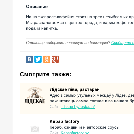
Описание
Наша экспресс-кофейня стоит на трех незыблемых пр
Мы распалогаемся в центре города, и варим кофе то
подачи напитка.
Страница содержит неверную информацию?
Сообщите 
Смотрите также:
Лідскае піва, рэстаран
Адно з самых утульных месцаў у Лідзе, д
пакаштаваць самае свежае піва нашага б
Сайт:
lidskae.by/restaran/
Kebab factory
Кебаб, сэндвичи и авторские соусы.
Сайт:
Kebabfactory.by