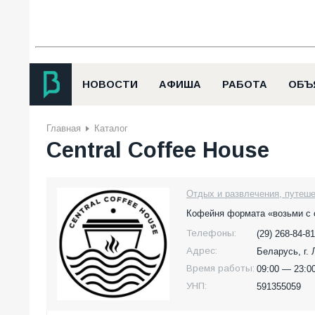
НОВОСТИ
АФИША
РАБОТА
ОБЪ
Главная
Каталог
Central Coffee House
Отдых и развлечения, путеше
Кофейня формата «возьми с 
Телефоны:
(29) 268-84-81
Адрес:
Беларусь,
г.
Время работы:
09:00 — 23:0
УНП:
591355059