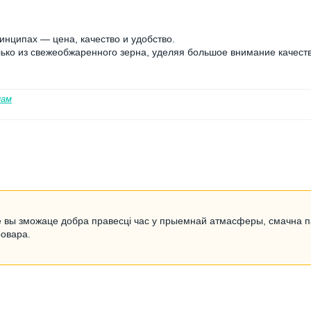
инципах — цена, качество и удобство.
лько из свежеобжаренного зерна, уделяя большое внимание качест
нам
зе вы зможаце добра правесці час у прыемнай атмасферы, смачна па
ровара.