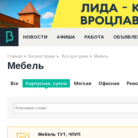
НОВОСТИ
АФИША
РАБОТА
ОБЪЯВЛЕ
Главная
Каталог фирм
Всё для дома
Мебель
Мебель
Все
Корпусная, кухни
Мягкая
Офисная
Ремо
Мебель ТУТ, ЧПУП