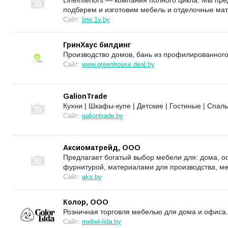
LineInteriors — компания полного цикла. Мы пр
подберем и изготовим мебель и отделочные ма
Сайт:
line.1v.by
ГринХаус билдинг
Производство домов, бань из профилированного
Сайт:
www.greenhouse.deal.by
GalionTrade
Кухни | Шкафы-купе | Детские | Гостиные | Спа
Сайт:
galiontrade.by
Аксиоматрейд, ООО
Предлагает богатый выбор мебели для: дома, о
фурнитурой, материалами для производства, м
Сайт:
aks.by
Колор, ООО
Розничная торговля мебелью для дома и офиса.
Сайт:
mebel-lida.by