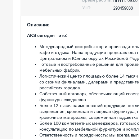
Время работы:
ПН-ПТ. 09:00
УНП:
290459038
Описание
AKS сегодня - это:
Международный дистрибьютор и производитель 
кафе и отдыха. Наша продукция представлена н
Центральном и Южном округах Российской Фед
Готовые и востребованные решения для произв
мебельных фабрик.
Логистический центр площадью более 14 тысяч 
со своими филиалами, дилерами и представите
российских городов.
Собственный автопарк, обеспечивающий своевр
фурнитуры ежедневно.
Более 12 тысяч наименований продукции: петл
выдвижения, крепежная и лицевая фурнитура, н
кромочные материалы, современная подсветка
Более 100 компетентных менеджеров, готовых 
консультацию по мебельной фурнитуре и комп
Ответственность и порядочность: мы всегда вып