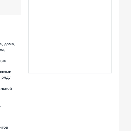
, дома,
ом,
щих
авками
 ряду
ельной
,
нтов