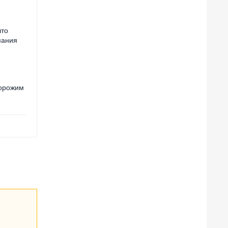
что
пания
дорожим