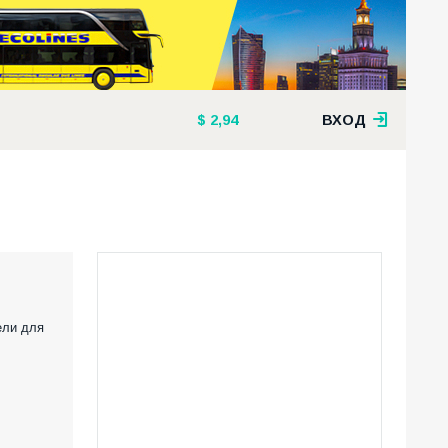
2,94
ВХОД
ели для