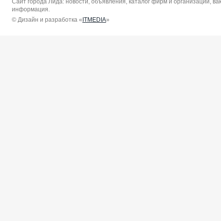
Сайт города Лида: новости, объявления, каталог фирм и организаций, в
информация.
© Дизайн и разработка «
ITMEDIA
»