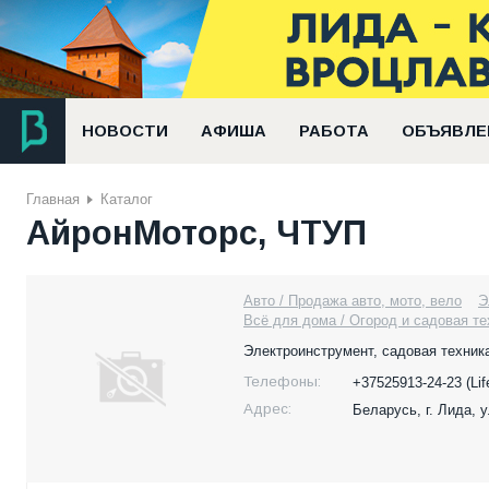
НОВОСТИ
АФИША
РАБОТА
ОБЪЯВЛЕ
Главная
Каталог
АйронМоторс, ЧТУП
Авто / Продажа авто, мото, вело
Э
Всё для дома / Огород и садовая те
Электроинструмент, садовая техника
Телефоны:
+37525913-24-23 (Lif
Адрес:
Беларусь,
г. Лида, 